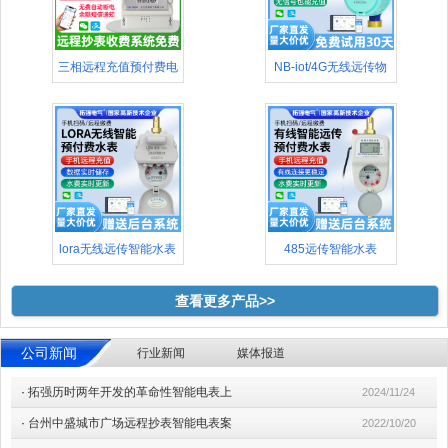
三相远程充值预付费电
NB-iot/4G无线远传物
表(48
lora无线远传智能水表
485远传智能水表
查看更多产品>>
公司新闻
行业新闻
媒体报道
·
拓强历时两年开发的革命性智能电表上
2024/11/24
·
台州中盛城市广场远程抄表智能电表案
2022/10/20