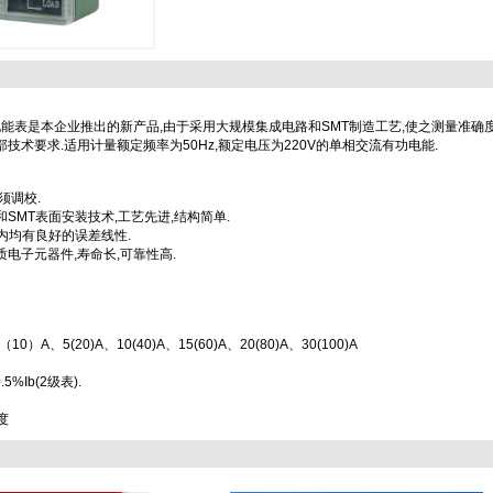
电能表是本企业推出的新产品,由于采用大规模集成电路和SMT制造工艺,使之测量准确度,稳
技术要求.适用计量额定频率为50Hz,额定电压为220V的单相交流有功电能.
1
2
3
4
须调校.
SMT表面安装技术,工艺先进,结构简单.
范围内均有良好的误差线性.
电子元器件,寿命长,可靠性高.
0）A、5(20)A、10(40)A、15(60)A、20(80)A、30(100)A
.5%Ib(2级表).
度