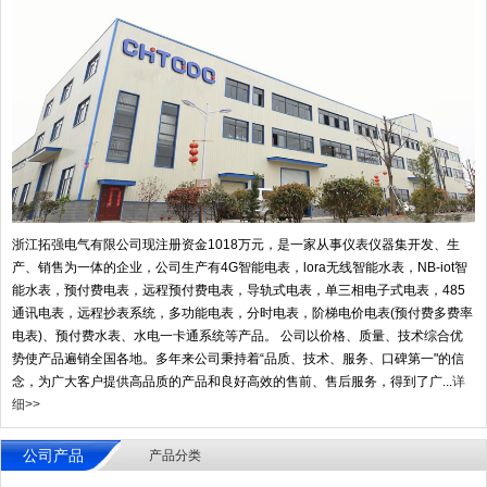
浙江拓强电气有限公司现注册资金1018万元，是一家从事仪表仪器集开发、生
产、销售为一体的企业，公司生产有4G智能电表，lora无线智能水表，NB-iot智
能水表，预付费电表，远程预付费电表，导轨式电表，单三相电子式电表，485
通讯电表，远程抄表系统，多功能电表，分时电表，阶梯电价电表(预付费多费率
电表)、预付费水表、水电一卡通系统等产品。 公司以价格、质量、技术综合优
势使产品遍销全国各地。多年来公司秉持着“品质、技术、服务、口碑第一"的信
念，为广大客户提供高品质的产品和良好高效的售前、售后服务，得到了广...
详
细>>
公司产品
产品分类