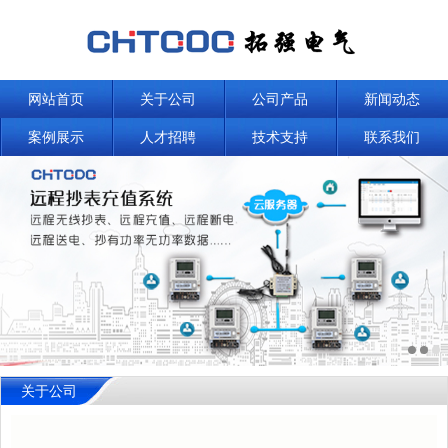
网站首页
关于公司
公司产品
新闻动态
案例展示
人才招聘
技术支持
联系我们
关于公司