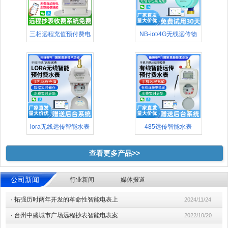
三相远程充值预付费电
NB-iot/4G无线远传物
表(48
lora无线远传智能水表
485远传智能水表
查看更多产品>>
公司新闻
行业新闻
媒体报道
·
拓强历时两年开发的革命性智能电表上
2024/11/24
·
台州中盛城市广场远程抄表智能电表案
2022/10/20