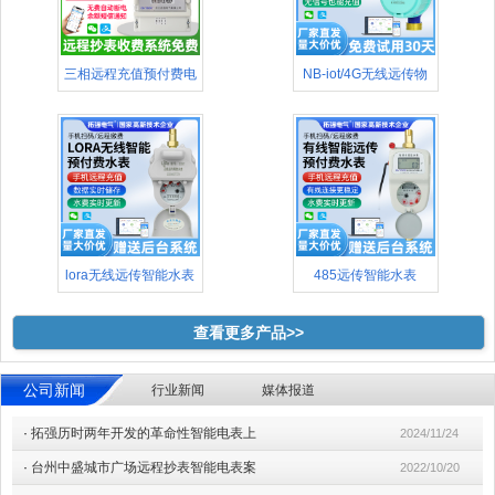
三相远程充值预付费电
NB-iot/4G无线远传物
表(48
lora无线远传智能水表
485远传智能水表
查看更多产品>>
公司新闻
行业新闻
媒体报道
·
拓强历时两年开发的革命性智能电表上
2024/11/24
·
台州中盛城市广场远程抄表智能电表案
2022/10/20