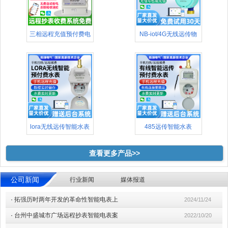
三相远程充值预付费电
NB-iot/4G无线远传物
表(48
lora无线远传智能水表
485远传智能水表
查看更多产品>>
公司新闻
行业新闻
媒体报道
·
拓强历时两年开发的革命性智能电表上
2024/11/24
·
台州中盛城市广场远程抄表智能电表案
2022/10/20