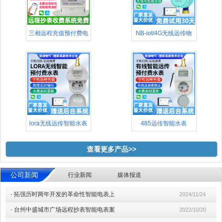
三相远程充值预付费电
NB-iot/4G无线远传物
表(48
lora无线远传智能水表
485远传智能水表
查看更多产品>>
公司新闻
行业新闻
媒体报道
·
拓强历时两年开发的革命性智能电表上
2024/11/24
·
台州中盛城市广场远程抄表智能电表案
2022/10/20